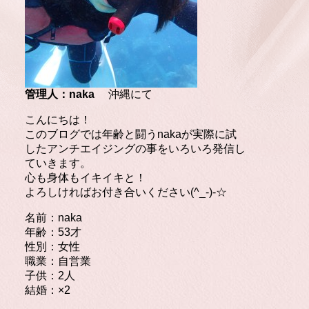
管理人：naka
沖縄にて
こんにちは！
このブログでは年齢と闘うnakaが実際に試
したアンチエイジングの事をいろいろ発信し
ていきます。
心も身体もイキイキと！
よろしければお付き合いください(^_-)-☆
名前：naka
年齢：53才
性別：女性
職業：自営業
子供：2人
結婚：×2