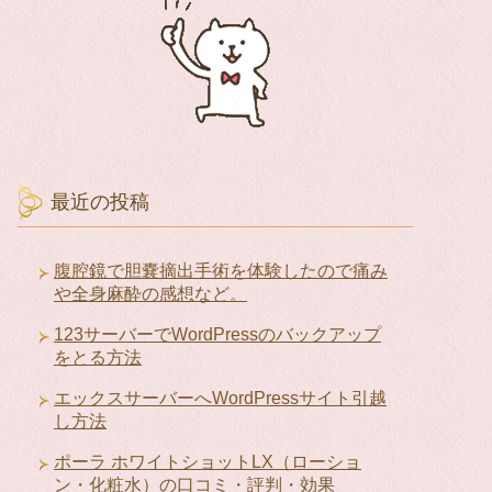
最近の投稿
腹腔鏡で胆嚢摘出手術を体験したので痛み
や全身麻酔の感想など。
123サーバーでWordPressのバックアップ
をとる方法
エックスサーバーへWordPressサイト引越
し方法
ポーラ ホワイトショットLX（ローショ
ン・化粧水）の口コミ・評判・効果